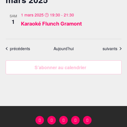
1 mars 2025 🕒 19:30
-
21:30
SAM
1
Karaoké Flunch Gramont
Évènements
Évènements
précédents
Aujourd’hui
suivants
S’abonner au calendrier