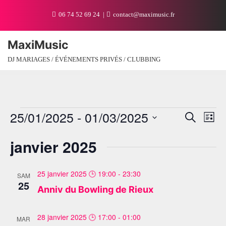
06 74 52 69 24
contact@maximusic.fr
MaxiMusic
DJ MARIAGES / ÉVÉNEMENTS PRIVÉS / CLUBBING
25/01/2025
 - 
01/03/2025
Recher
Nav
Recherche
Liste
de
et
vue
Sélectionnez
navigat
janvier 2025
Évè
une
de
date.
vues
25 janvier 2025 🕒 19:00
-
23:30
SAM
Évènem
25
Anniv du Bowling de Rieux
28 janvier 2025 🕒 17:00
-
01:00
MAR