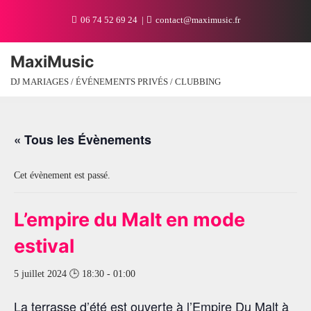
Skip
06 74 52 69 24
contact@maximusic.fr
to
content
MaxiMusic
DJ MARIAGES / ÉVÉNEMENTS PRIVÉS / CLUBBING
« Tous les Évènements
Cet évènement est passé.
L’empire du Malt en mode
estival
5 juillet 2024 🕒 18:30
-
01:00
La terrasse d’été est ouverte à l’Empire Du Malt à