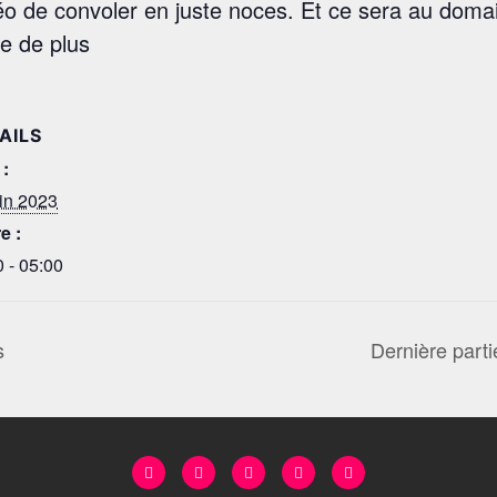
o de convoler en juste noces. Et ce sera au doma
e de plus
AILS
 :
uin 2023
e :
 - 05:00
s
Dernière part